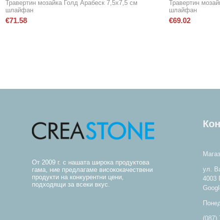
Травертин мозайка Голд Арабеск 7,5х7,5 см
Травертин мозай
шлайфан
шлайфан
€
71.58
€
69.02
Кон
Мага
От 2009 г. с нашата широка продуктова
ул. В
гама, ние предлагаме висококачествени
продукти на конкурентни цени,
4003
подходящи за всеки вкус.
Googl
Понед
(087)