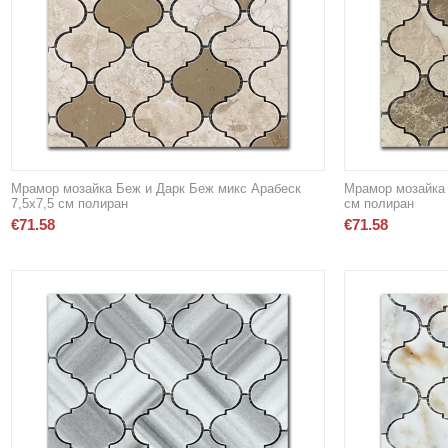
Мрамор мозайка Беж и Дарк Беж микс Арабеск
Мрамор мозайка 
7,5х7,5 см полиран
см полиран
€
71.58
€
71.58