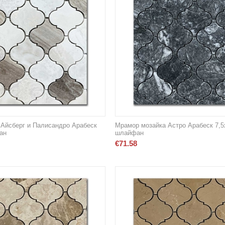
Айсберг и Палисандро Арабеск
Мрамор мозайка Астро Арабеск 7,5
ан
шлайфан
€
71.58