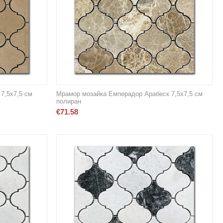
7,5х7,5 см
Мрамор мозайка Емперадор Арабеск 7,5х7,5 см
полиран
€
71.58