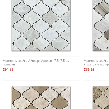
Мрамор мозайка Айсберг Арабеск 7,5х7,5 см
Мрамор мозайка 
полиран
7,5х7,5 см полир
€
94.59
€
86.92