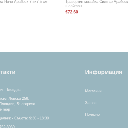
ка Ноче Арабеск 7,5х7,5 см
Травертин мозайка Силвър Арабеск 
шлайфан
€
72.60
такти
Информация
зин Пловдив
Магазини
асил Левски 258,
За нас
 Пловдив, Българияa
e map
Полезнo
елник - Събота: 9:30 - 18:30
 762-3060