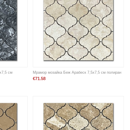
х7,5 см
Мрамор мозайка Беж Арабеск 7,5х7,5 см полиран
€
71.58