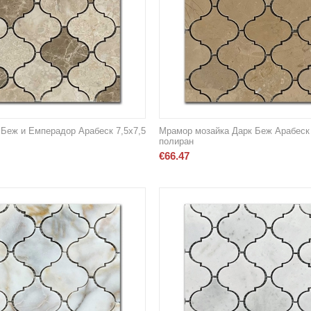
Беж и Емперадор Арабеск 7,5х7,5
Мрамор мозайка Дарк Беж Арабеск 
полиран
€
66.47