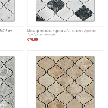
5х7,5 см
Мрамор мозайка Карера и Астро микс Арабеск
7,5х7,5 см полиран
€
76.69