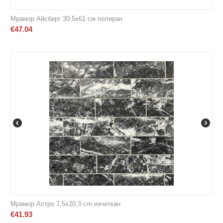
Мрамор Айсберг 30,5х61 см полиран
€
47.04
Мрамор Астро 7,5х20,3 cm изчеткан
€
41.93