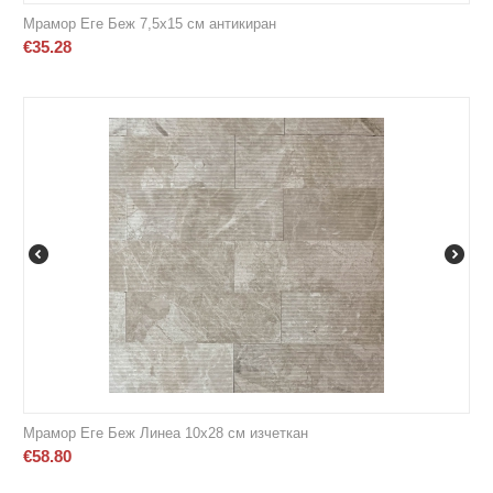
Мрамор Еге Беж 7,5х15 см антикиран
€
35.28
Мрамор Еге Беж Линеа 10х28 см изчеткан
€
58.80